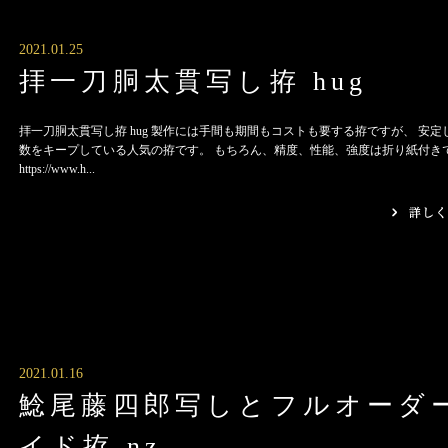
2021.01.25
拝一刀胴太貫写し拵 hug
拝一刀胴太貫写し拵 hug 製作には手間も期間もコストも要する拵ですが、 安定
数をキープしている人気の拵です。 もちろん、精度、性能、強度は折り紙付き
https://www.h...
2021.01.16
鯰尾藤四郎写しとフルオーダ
イド拵 nz