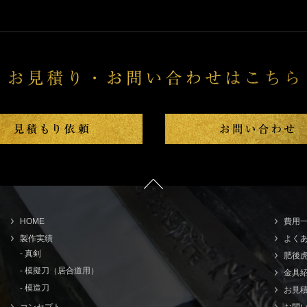
HOME
費用
製作実績
よく
- 真剣
肥後
- 模擬刀（居合道用）
金具
- 模造刀
お見