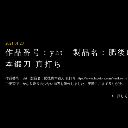
2021.01.28
作品番号：yht 製品名：肥後
本鍛刀 真打ち
作品番号：yht 製品名：肥後虎本鍛刀 真打ち https://www.higotora.com/works/yh
ご要望で、かなり反りの少ない御刀を製作しました。実際ここまで反りが少...