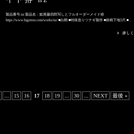
製品番号:nz 製品名：鯰尾藤四郎写しとフルオーダーメイド拵
https://www.higotora.com/works/nz/ ■白鞘 ■特殊造りツナギ製作 ■拵柄下地5尺 ■...
...
15
16
17
18
19
...
30
...
NEXT
最後 »