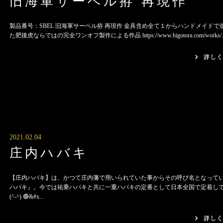
旧海軍サーベル拵 再現作
製品番号：SBEL 旧海軍サーベル拵 再現作 金具含め全て１からハンドメイドで
た肥後虎ならではの完全ワンオフ製作による作品 https://www.higotora.com/works/..
2021.02.04
庄内ハバキ
【庄内ハバキ】は、かつて庄内藩で用いられていた事からその呼び名となって
ハバキ』。今では祐乗ハバキと共に一重ハバキの定番として日本全国で定着し
(^-^) 🔴&#x...