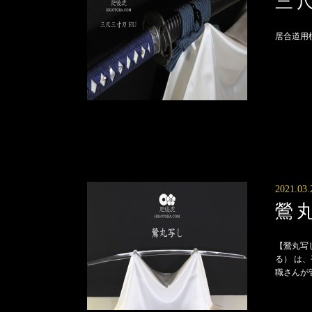
三尺
居合道用模
2021.03.
鶯
【鶯丸写
る） は
職さんが管理