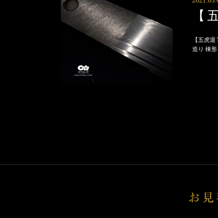
2021.03.
【
【五虎退
造り 棟形