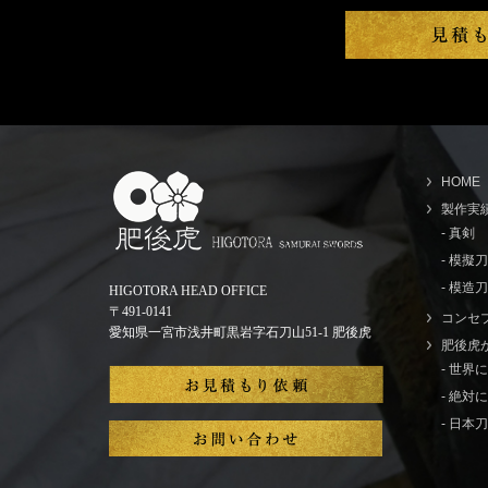
HOME
製作実
- 真剣
- 模擬
- 模造刀
HIGOTORA HEAD OFFICE
〒491-0141
コンセ
愛知県一宮市浅井町黒岩字石刀山51-1 肥後虎
肥後虎
- 世
- 絶
- 日