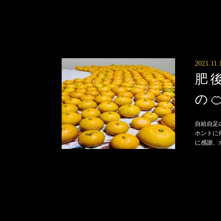
2021.11.
肥
の
自給自足
ホントに
に感謝、水