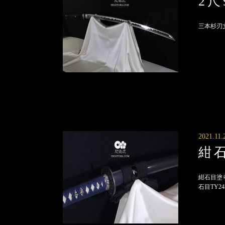
2
三本杉刃文
2021.11.
紺
紺石目塗
石目TY245 