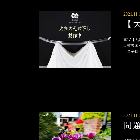
2021.11.
【
国宝【大
は筑後国
「童子切..
2021.11.
問