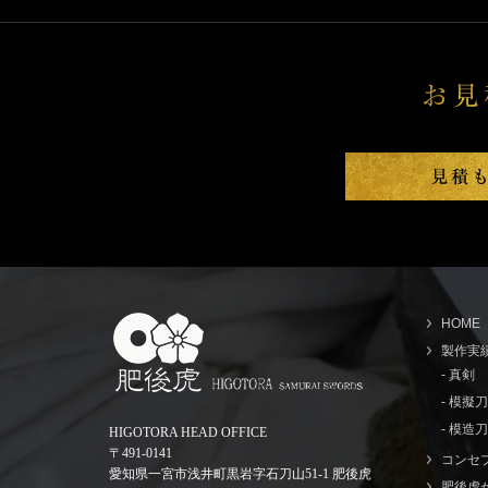
HOME
製作実
- 真剣
- 模擬
- 模造刀
HIGOTORA HEAD OFFICE
〒491-0141
コンセ
愛知県一宮市浅井町黒岩字石刀山51-1 肥後虎
肥後虎