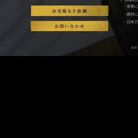
- 世
- 絶
- 日
真剣