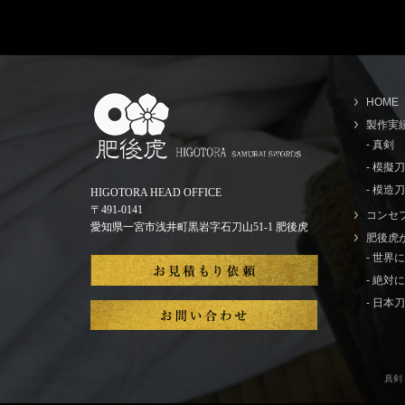
HOME
製作実
- 真剣
- 模擬
- 模造刀
HIGOTORA HEAD OFFICE
〒491-0141
コンセ
愛知県一宮市浅井町黒岩字石刀山51-1 肥後虎
肥後虎
- 世
- 絶
- 日
真剣