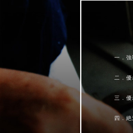
一 .
二 .
三 .
四 .