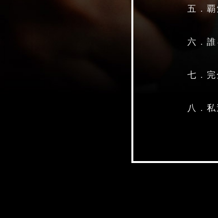
五 .
六 .
七 .
八 .