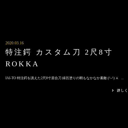
2020.03.16
特注鍔 カスタム刀 2尺8寸
ROKKA
IAI-TO 特注鍔を誂えた2尺8寸居合刀 緑呂塗りの鞘もなかなか素敵 (^-^) ⚔ ...