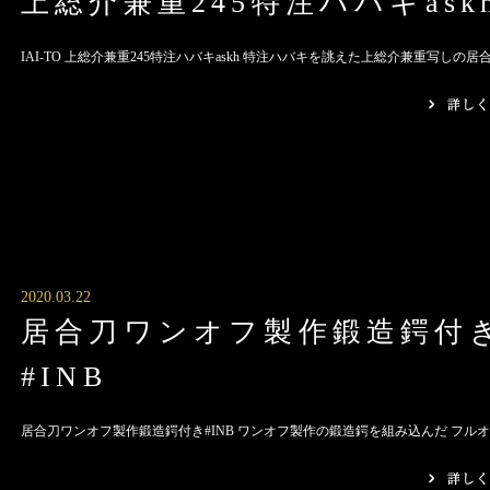
上総介兼重245特注ハバキask
IAI-TO 上総介兼重245特注ハバキaskh 特注ハバキを誂えた上総介兼重写しの居合刀
2020.03.22
居合刀ワンオフ製作鍛造鍔付
#INB
居合刀ワンオフ製作鍛造鍔付き#INB ワンオフ製作の鍛造鍔を組み込んだ フルオー