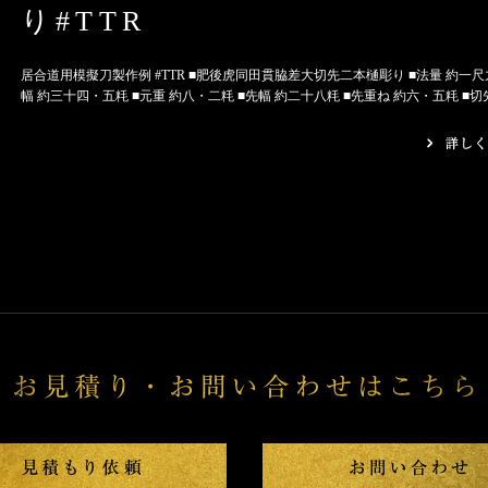
り#TTR
居合道用模擬刀製作例 #TTR ■肥後虎同田貫脇差大切先二本樋彫り ■法量 約一尺
幅 約三十四・五粍 ■元重 約八・二粍 ■先幅 約二十八粍 ■先重ね 約六・五粍 ■切先長