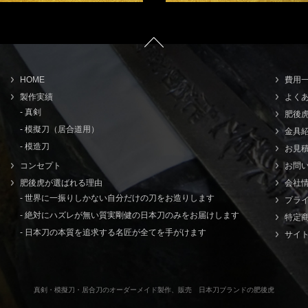
HOME
費用
製作実績
よく
- 真剣
肥後
- 模擬刀（居合道用）
金具
- 模造刀
お見
コンセプト
お問
肥後虎が選ばれる理由
会社
- 世界に一振りしかない自分だけの刀をお造りします
プラ
- 絶対にハズレが無い質実剛健の日本刀のみをお届けします
特定
- 日本刀の本質を追求する名匠が全てを手がけます
サイ
真剣・模擬刀・居合刀のオーダーメイド製作、販売 日本刀ブランドの肥後虎