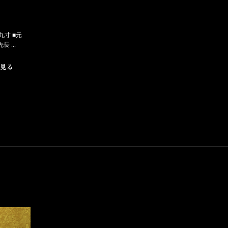
九寸 ■元
 ...