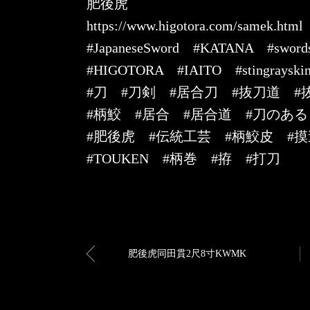
肥後虎
https://www.higotora.com/samek.html
#JapaneseSword #KATANA #swords
#HIGOTORA #IAITO #stingra
#刀 #刀剣 #居合刀 #抜刀道 #
#柄鮫 #居合 #居合道 #刀のあ
#肥後虎 #伝統工芸 #柄鮫皮 #
#TOUKEN #柄巻 #拵 #打刀
肥後虎同田貫2尺8寸KWMK