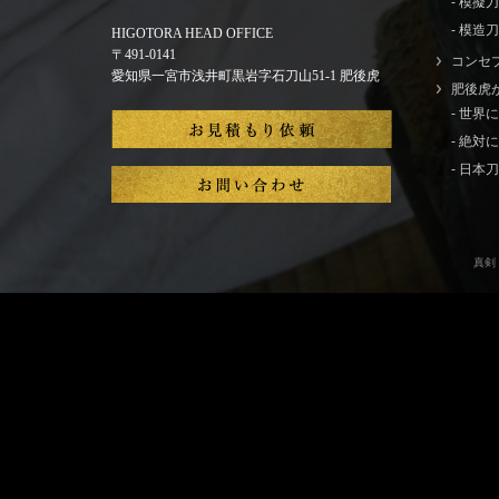
- 模擬
- 模造刀
HIGOTORA HEAD OFFICE
〒491-0141
コンセ
愛知県一宮市浅井町黒岩字石刀山51-1 肥後虎
肥後虎
- 世
- 絶
- 日
真剣