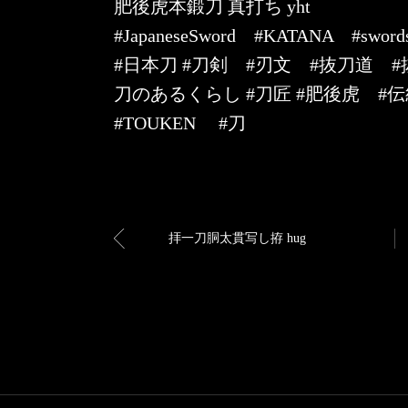
肥後虎本鍛刀 真打ち yht
#JapaneseSword #KATANA #s
#日本刀 #刀剣 #刃文 #抜刀道 
刀のあるくらし #刀匠 #肥後虎 
#TOUKEN #刀
拝一刀胴太貫写し拵 hug