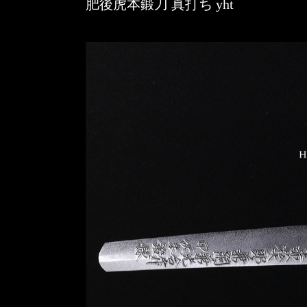
肥後虎本鍛刀 真打ち yht