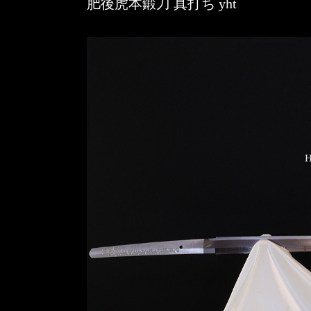
肥後虎本鍛刀 真打ち yht