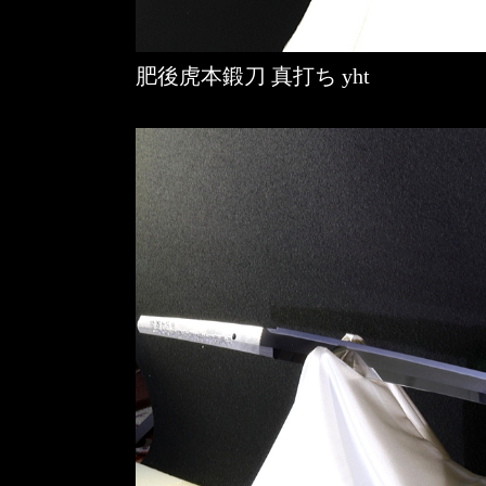
肥後虎本鍛刀 真打ち yht