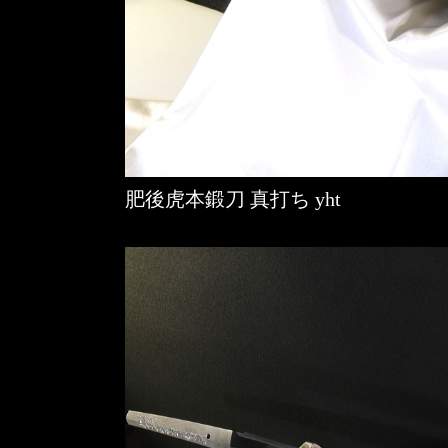
肥後虎本鍛刀 真打ち yht