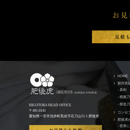
HOME
製作実
- 真剣
- 模擬
- 模造刀
HIGOTORA HEAD OFFICE
〒491-0141
コンセ
愛知県一宮市浅井町黒岩字石刀山51-1 肥後虎
肥後虎
- 世