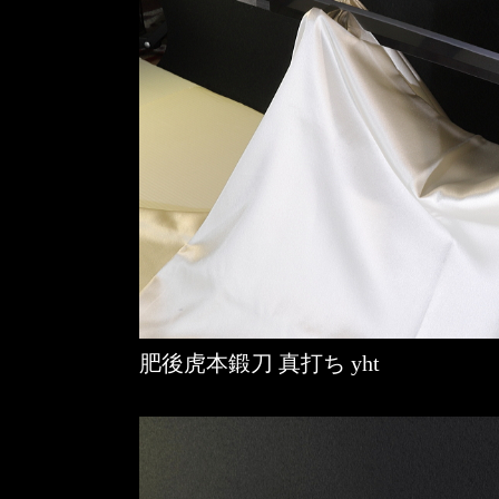
肥後虎本鍛刀 真打ち yht