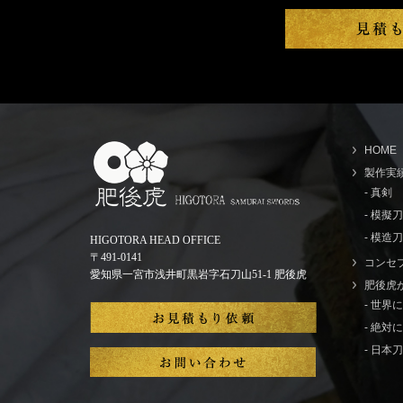
HOME
製作実
- 真剣
- 模擬
- 模造刀
HIGOTORA HEAD OFFICE
〒491-0141
コンセ
愛知県一宮市浅井町黒岩字石刀山51-1 肥後虎
肥後虎
- 世
- 絶
- 日