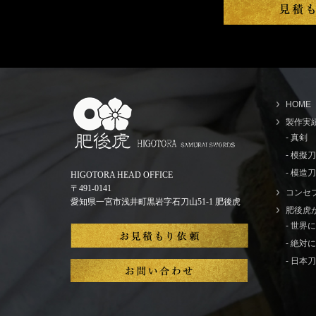
HOME
製作実
- 真剣
- 模擬
- 模造刀
HIGOTORA HEAD OFFICE
〒491-0141
コンセ
愛知県一宮市浅井町黒岩字石刀山51-1 肥後虎
肥後虎
- 世
- 絶
- 日