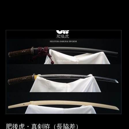
肥後虎・真剣拵（長脇差）