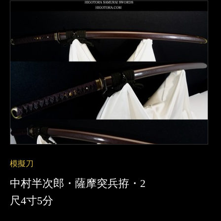
模擬刀
中村半次郎・薩摩突兵拵・2
尺4寸5分