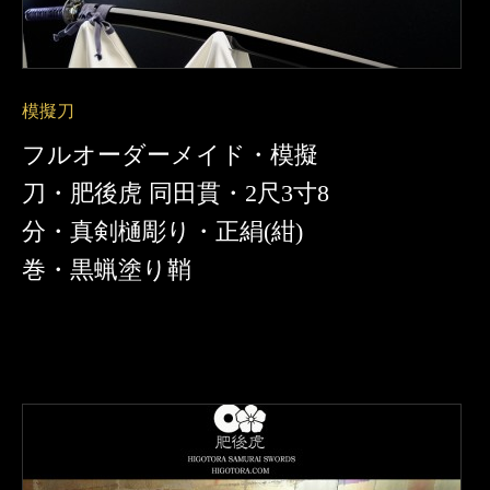
模擬刀
フルオーダーメイド・模擬
刀・肥後虎 同田貫・2尺3寸8
分・真剣樋彫り・正絹(紺)
巻・黒蝋塗り鞘