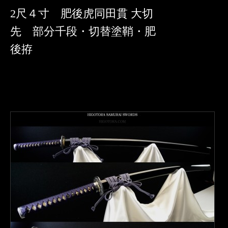
2尺４寸 肥後虎同田貫 大切
先 部分千段・切替塗鞘・肥
後拵