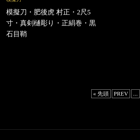
模擬刀・肥後虎 村正・2尺5
寸・真剣樋彫り・正絹巻・黒
石目鞘
« 先頭
PREV
...