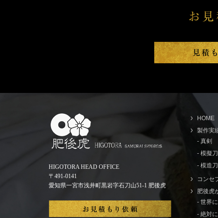
HOME
製作実
- 真剣
- 模擬
- 模造刀
HIGOTORA HEAD OFFICE
〒491-0141
コンセ
愛知県一宮市浅井町黒岩字石刀山51-1 肥後虎
肥後虎
- 世
- 絶