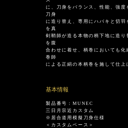
に、刀身をバランス、性能、強度
刀身
に造り替え、専用にハバキと切羽
を真
剣鞘師が造る本物の柄下地に造り
を腹
合わせに着せ、柄巻においても化
巻師
による正絹の本柄巻を施して仕上
基本情報
製品番号：MUNEC
三日月宗近カスタム
※居合道用模擬刀身仕様
＜カスタムベース＞