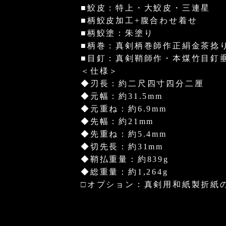
■鮫皮：特上・大鮫皮・三連星
■柄鮫皮加工+腹合わせ着せ
■柄鮫塗：朱塗り
■柄巻：真剣柄巻師作正絹金茶捻
■目釘：真剣鞘師作・本煤竹目釘
＜仕様＞
◆刃長：約二尺四寸四分二厘
◆元幅：約31.5mm
◆元重ね：約6.9mm
◆先幅：約21mm
◆先重ね：約5.4mm
◆切先長：約31mm
◆鞘払重量：約839g
◆総重量：約1,264g
□オプション：真剣用和紙製折紙