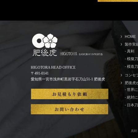
HOME
製作実
- 真剣
- 模擬
- 模造刀
HIGOTORA HEAD OFFICE
〒491-0141
コンセ
愛知県一宮市浅井町黒岩字石刀山51-1 肥後虎
肥後虎
- 世
- 絶
- 日
真剣