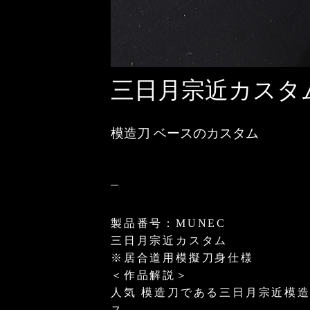
三日月宗近カスタム
模造刀 ベースのカスタム
製品番号：MUNEC
三日月宗近カスタム
※居合道用模擬刀身仕様
＜作品解説＞
人気 模造刀である三日月宗近模
ス