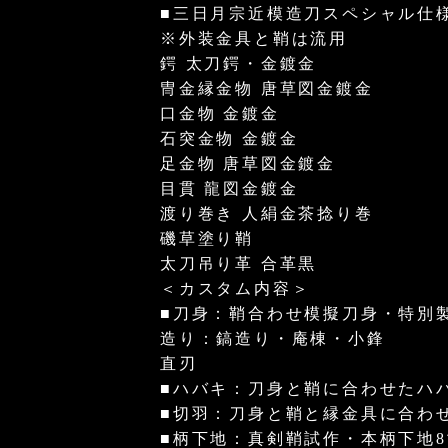
■三日月宗近模造刀スペシャル仕
※外装金具と鞘は流用
鍔 太刀鍔・金鍍金
冑金縁金物 唐草図金鍍金
口金物 金鍍金
石突金物 金鍍金
足金物 唐草図金鍍金
目貫 龍図金鍍金
渡り巻き 人絹金茶捻り巻
磯草塗り鞘
太刀吊り革 合革黒
＜カスタム内容＞
■刀身：鞘合わせ模擬刀身・特別
造り：鎬造り・庵棟・小鋒
直刃
■ハバキ：刀身と鞘に合わせたハ
■切羽：刀身と鞘と縁金具に合わ
■柄下地：真剣鞘試作・本柄下地8