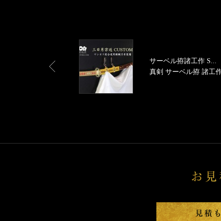
サーベル拵諸工作 S...
真剣 サーベル拵 諸工