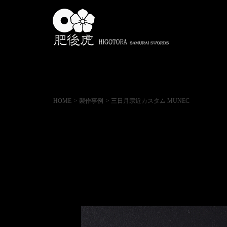
HOME
> 製作事例
> 三日月宗近カスタム MUNEC