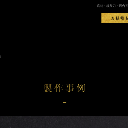
真剣・模擬刀・居合
R