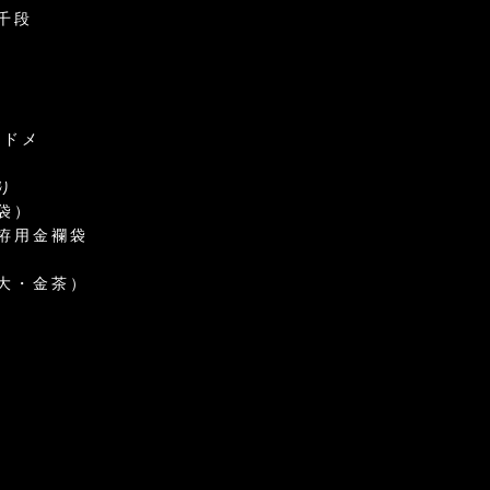
千段
トドメ
り
袋）
拵用金襴袋
大・金茶）