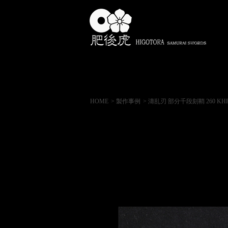
HOME
> 製作事例
> 濤乱刃 部分千段刻鞘 260 KH