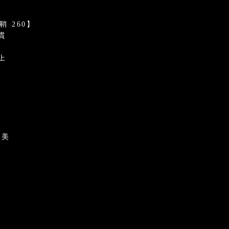
 260】
貫
上
キ
古美