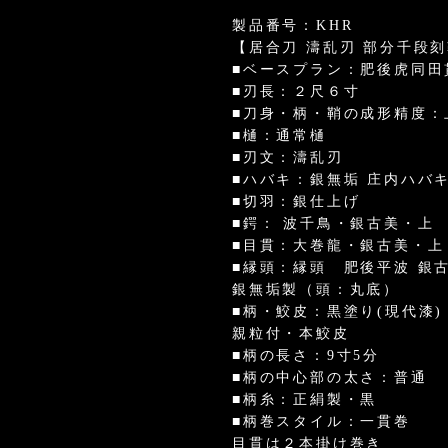
製品番号：KHR
【居合刀 濤乱刃 部分千段刻鞘
■ベースプラン：肥後虎同田
■刃長：２尺６寸
■刀身・柄・鞘の成形精度：
■樋：通常樋
■刃文：濤乱刃
■ハバキ：銀無垢 庄内ハバ
■切羽：銀仕上げ
■鍔： 波千鳥・銀古美・上
■目貫：大巻龍・銀古美・上
■縁頭：縁頭 肥後平波 銀
銀無垢製（頭：丸底）
■柄・鮫皮：黒塗り(現代漆)
親粒付・本鮫皮
■柄の長さ：9寸5分
■柄の中心部の太さ：普通
■柄糸：正絹製・黒
■柄巻スタイル：一貫巻
目貫は２本掛け巻き