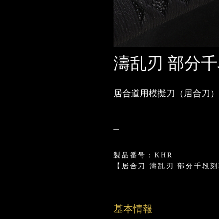
濤乱刃 部分千段
居合道用模擬刀（居合刀）
製品番号：KHR
【居合刀 濤乱刃 部分千段刻鞘
基本情報