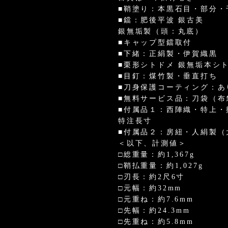
■鞘塗り：本黒石目・部分・
■鐺：肥後平波 銀古美
銀無垢製（頭：丸底）
■キャップ型鐺取付
■下緒：正絹製・伊賀織黒
■栗形シトドメ 銀無垢本シ
■目釘：煤竹製・垂直打ち
■刀身保護コーティング：あ
■無料サービス品：刀袋（布
■付属品１：西陣織・特上・
特注長寸
■付属品２：房紐・人絹製（
＜以下、計測値＞
□総重量：約1,367g
□鞘払重量：約1,027g
□刃長：約2尺6寸
□元幅：約32mm
□元重ね：約7.6mm
□先幅：約24.3mm
□先重ね：約5.8mm