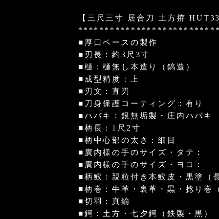
【三尺三寸 居合刀 土方拵 HUT3
**************************
■厚口ベースの製作
■刃長：約3尺3寸
■樋：樋無し本造り（鎬造）
■成型精度：上
■刃文：直刃
■刀身保護コーティング：有り
■ハバキ：銀無垢製・庄内ハバキ
■柄長：1尺2寸
■柄中心部の太さ：細目
■廣内様の手のサイズ・タテ：
■廣内様の手のサイズ・ヨコ：
■柄鮫：親粒付き本鮫皮・黒塗（
■柄巻：牛革・裏革・黒・捻り巻
■切羽：真鍮
■鍔：土方・七夕鍔（鉄製・黒）