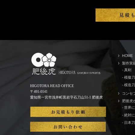
HOME
製作実
- 真剣
- 模擬
- 模造刀
HIGOTORA HEAD OFFICE
〒491-0141
コンセ
愛知県一宮市浅井町黒岩字石刀山51-1 肥後虎
肥後虎
- 世
- 絶
- 日