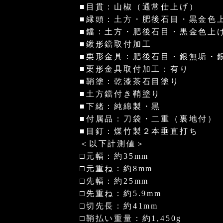
■目貫：山椒（通常仕上げ）
■縁頭：土方・肥後石目・黒金色
■鐺：土方・肥後石目・黒金色上
■鍬形鐺取付加工
■栗形金具：肥後石目・銀無垢・
■栗形金具取付加工：有り
■鞘塗：乾漆茶石目塗り
■土方鐺付き鞘塗り
■下緒：純綿製・黒
■付属品：刀袋・二重（裏地付）
■目釘：煤竹製２本垂直打ち
＜以下計測値＞
□元幅：約35mm
□元重ね：約8mm
□先幅：約25mm
□先重ね：約5.9mm
□切先長：約41mm
□鞘払い重量：約1,450g