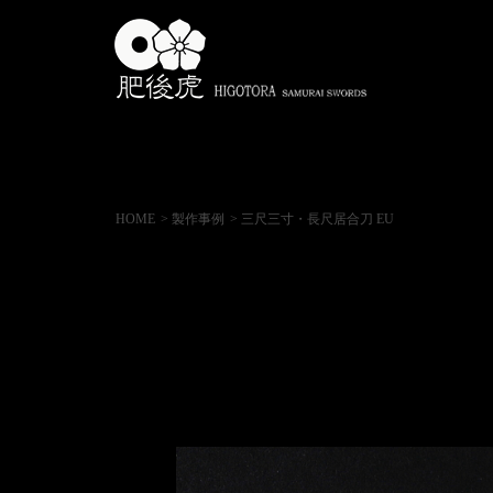
HOME
> 製作事例
> 三尺三寸・長尺居合刀 EU