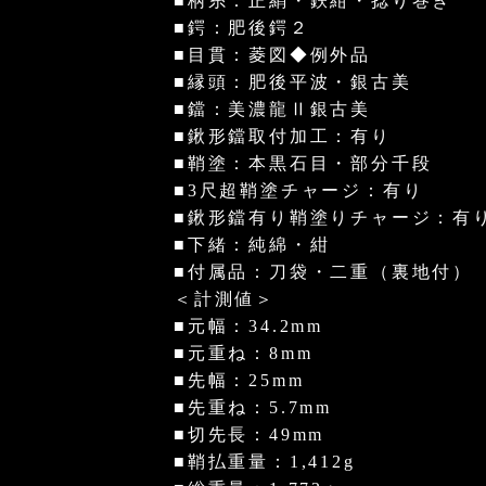
■柄糸：正絹・鉄紺・捻り巻き
■鍔：肥後鍔２
■目貫：菱図◆例外品
■縁頭：肥後平波・銀古美
■鐺：美濃龍Ⅱ銀古美
■鍬形鐺取付加工：有り
■鞘塗：本黒石目・部分千段
■3尺超鞘塗チャージ：有り
■鍬形鐺有り鞘塗りチャージ：有
■下緒：純綿・紺
■付属品：刀袋・二重（裏地付）
＜計測値＞
■元幅：34.2mm
■元重ね：8mm
■先幅：25mm
■先重ね：5.7mm
■切先長：49mm
■鞘払重量：1,412g