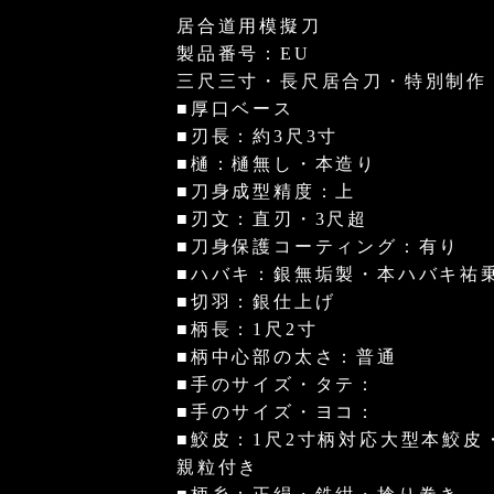
居合道用模擬刀
製品番号：EU
三尺三寸・長尺居合刀・特別制作
■厚口ベース
■刃長：約3尺3寸
■樋：樋無し・本造り
■刀身成型精度：上
■刃文：直刃・3尺超
■刀身保護コーティング：有り
■ハバキ：銀無垢製・本ハバキ祐
■切羽：銀仕上げ
■柄長：1尺2寸
■柄中心部の太さ：普通
■手のサイズ・タテ：
■手のサイズ・ヨコ：
■鮫皮：1尺2寸柄対応大型本鮫皮
親粒付き