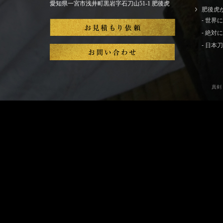
愛知県一宮市浅井町黒岩字石刀山51-1 肥後虎
肥後虎
- 世
- 絶
- 日
真剣