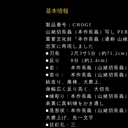
基本情報
製品番号：CHOGI
山姥切長義（本作長義）写し PERF
重要文化財『本作長義（通称 山
忠実に再現しました
■刃長 2尺3寸5分（約71.2cm
■反り 8分（約2.4cm）
■姿： 本作長義（山姥切長義
■造り： 本作長義（山姥切長義
鎬造り、庵棟、大磨上、
身幅広く反り高く、大切先
■樋彫り：本作長義（山姥切長義
表裏に真剣樋をかき通し
■茎形状：本作長義（山姥切長義
大磨上げ、先一文字
■目釘孔：三