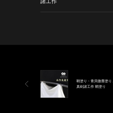
諸工作
鞘塗り・青貝微塵塗り..
真剣諸工作 鞘塗り