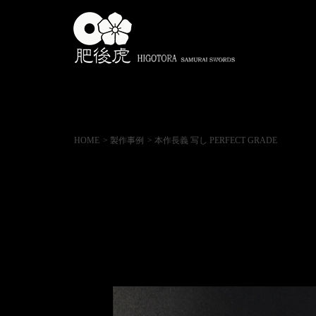
HOME
> 製作事例
> 本作長義 写し PERFECT GRADE