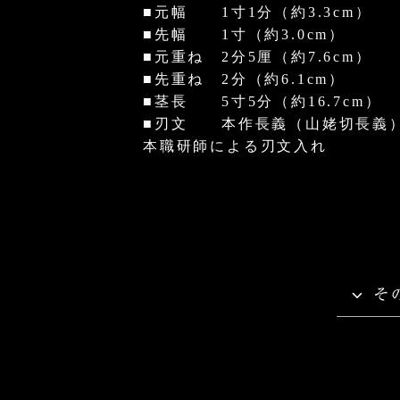
■元幅 1寸1分（約3.3cm）
■先幅 1寸（約3.0cm）
■元重ね 2分5厘（約7.6cm）
■先重ね 2分（約6.1cm）
■茎長 5寸5分（約16.7cm）
■刃文 本作長義（山姥切長義
本職研師による刃文入れ