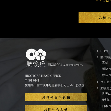
HOME
製作実
- 真剣
- 模擬
- 模造刀
HIGOTORA HEAD OFFICE
〒491-0141
コンセ
愛知県一宮市浅井町黒岩字石刀山51-1 肥後虎
肥後虎
- 世
- 絶
- 日