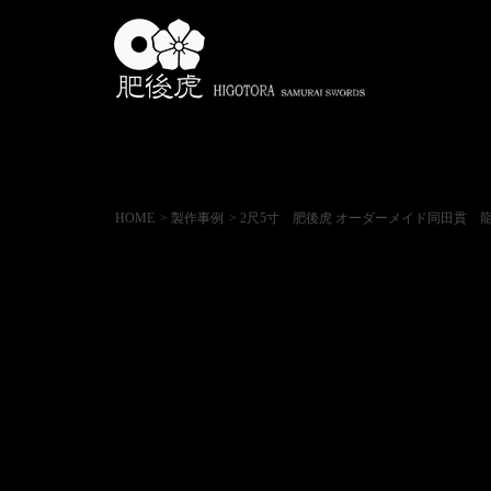
HOME
> 製作事例
> 2尺5寸 肥後虎 オーダーメイド同田貫