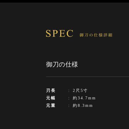
御刀の仕様
刃長
:
2尺5寸
元幅
:
約34.7mm
元重
:
約8.3mm