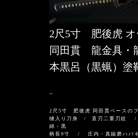
2尺5寸 肥後虎 
同田貫 龍金具・
本黒呂（黒蝋）塗
2尺5寸 肥後虎 同田貫ベースの
樋入り刀身 / 直刃二重刃紋 
綿・黒
柄長9寸 / 庄内・真鍮磨ハバ