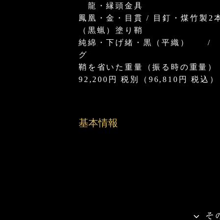
龍・縁頭金具
鳳凰・金・目貫 / 目釘・煤竹製
（黒蝋）塗り鞘
純綿・下げ緒・黒（平織） 
グ
鞘を省いた重量（振る時の重量）：
92,200円 税別（96,810円 税込）
基本情報