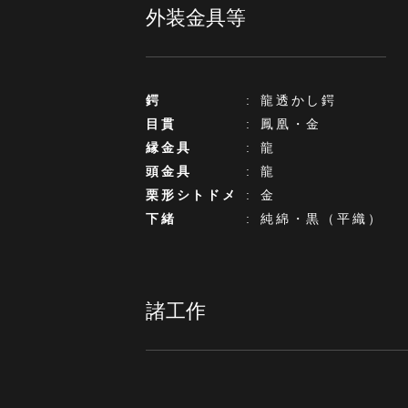
外装金具等
鍔
:
龍透かし鍔
目貫
:
鳳凰・金
縁金具
:
龍
頭金具
:
龍
栗形シトドメ
:
金
下緒
:
純綿・黒（平織）
諸工作