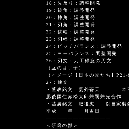
18：先反り：調整開発
19：鎬角：調整開発
20：棟角：調整開発
21：刃角：調整開発
22：鎬幅：調整開発
23：刃幅：調整開発
24：ピッチバランス：調整開発
25：ヨーバランス：調整開発
26：刃文：刀工得意の刃文
（互の目丁子）
（イメージ【日本の匠たち】P21
27：銘文
・茎表銘文 雲外蒼天 本
肥後國住赤松太郎兼嗣兼光合作
・茎裏銘文 肥後虎 以自家製
平成 年 月吉日
————————————
＜研磨の部＞