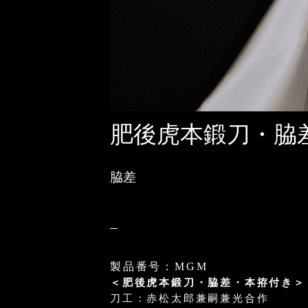
肥後虎本鍛刀・脇
脇差
製品番号：MGM
＜肥後虎本鍛刀・脇差・本拵付き＞
刀工：赤松太郎兼嗣兼光合作