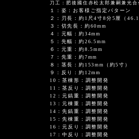
刀工：肥後國住赤松太郎兼嗣兼光合
１：姿：お客様ご指定パターン
２：刃長：約1尺4寸8分5厘（46.
３：切先長：約60mm
４：元幅：約34mm
５：先幅：約26.5mm
６：元重：約8.5mm
７：先重：約7mm
８：茎長：約153mm（約5寸）
９：反り：約12mm
10：茎棟形：調整開発
11：茎反り：調整開発
12：元鎬重：調整開発
13：元棟重：調整開発
14：先鎬重：調整開発
15：先棟重：調整開発
16：元反り：調整開発
17：中反り：調整開発