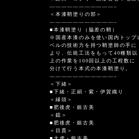
———————————–
＜本漆鞘塗りの部＞
———————————–
■本漆鞘塗り（脇差の鞘）
※国産本漆のみを使い国内トップ
ベルの技術力を持つ鞘塗師の手に
より、伝統工法をもって40種類以
上の作業を100回以上の工程数に
分けて行う本式の本漆鞘塗り。
———————————–
＜下緒＞
■下緒・正絹・紫・伊賀織り
＜縁頭＞
■肥後虎・銀古美
＜鐺＞
■肥後虎・銀古美
＜目貫＞
■大虎・銀古美