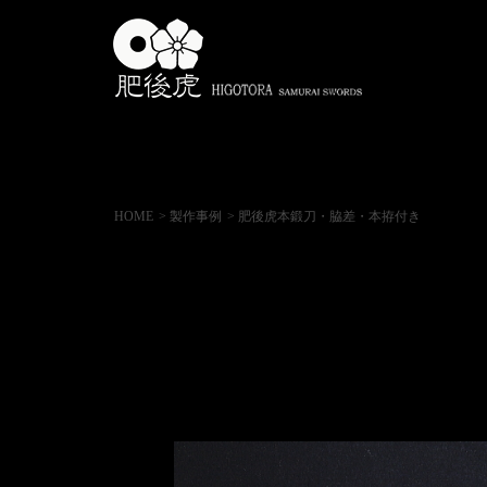
HOME
> 製作事例
> 肥後虎本鍛刀・脇差・本拵付き