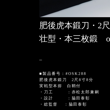
肥後虎本鍛刀・2尺
壮型・本三枚鍛 os
■製品番号：#OSK288
肥後虎本鍛刀 2尺8寸8分
実戦型本拵 白鞘付
・刀工 ：赤松太郎兼嗣
・設計 ：脇田泰彰
・総監督 ：脇田泰彰