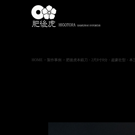
HOME
> 製作事例
> 肥後虎本鍛刀・2尺8寸8分・超豪壮型・本三枚