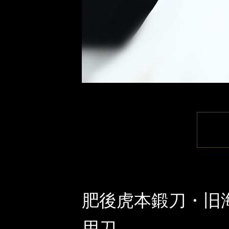
肥後虎本鍛刀・旧
用刀