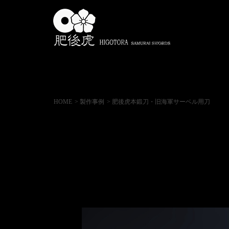
HOME
> 製作事例
> 肥後虎本鍛刀・旧海軍サーベル用刀