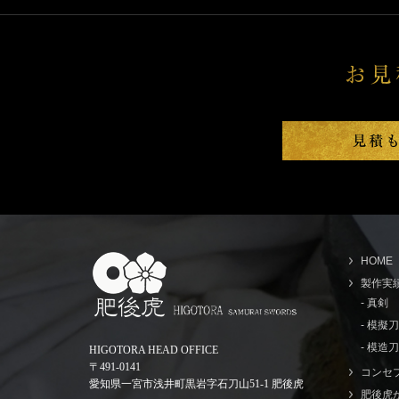
HOME
製作実
- 真剣
- 模擬
- 模造刀
HIGOTORA HEAD OFFICE
〒491-0141
コンセ
愛知県一宮市浅井町黒岩字石刀山51-1 肥後虎
肥後虎