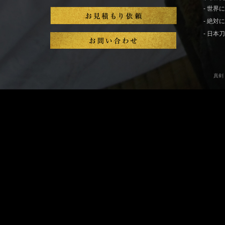
- 世
- 絶
- 日
真剣