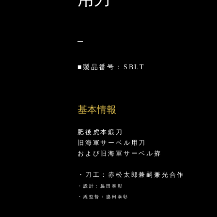
■製品番号：SBLT
基本情報
肥後虎本鍛刀
旧海軍サーベル用刀
および旧海軍サーベル拵
・刀工：赤松太郎兼嗣兼光合作
・設計：脇田泰彰
・総監督：脇田泰彰