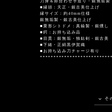
刀身＆拵合わせ手造り・銀無垢製
■縁頭：天正・銀古美仕上げ
縁サイズ：約40mm仕様
銀無垢製・銀古美仕上げ
■栗形シトドメ：真鍮製・銀燻し
■鍔：お持ち込み品
■目貫：銀無垢・独鈷剣・銀古美
■下緒・正絹黒伊賀織
■お持ち込み刀チャージ有り
**************************