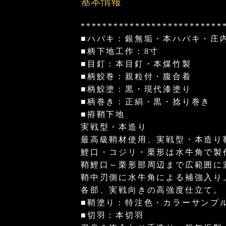
基本情報
**************************
■ハバキ：銀無垢・本ハバキ・庄
■柄下地工作：8寸
■目釘：本目釘・本煤竹製
■柄鮫巻：親粒付・腹合着
■柄鮫塗：黒・現代漆塗り
■柄巻き：正絹・黒・捻り巻き
■拵鞘下地
実戦型・本造り
最高級鞘材使用、実戦型・本造り
鯉口・コジリ・栗形は水牛角で製
鞘鯉口～栗形部周辺まで広範囲に
鞘中刃側に水牛角による補強入り
各部、実戦向きの高強度仕立て。
■鞘塗り：特注色・カラーサンプ
■切羽：本切羽