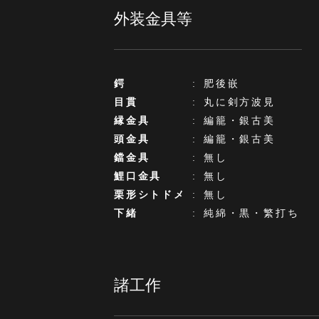
外装金具等
鍔
:
肥後嵌
目貫
:
丸に剣方波見
縁金具
:
編籠・銀古美
頭金具
:
編籠・銀古美
鐺金具
:
無し
鯉口金具
:
無し
栗形シトドメ
:
無し
下緒
:
純綿・黒・繁打ち
諸工作