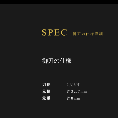
御刀の仕様
刃長
:
2尺3寸
元幅
:
約32.7mm
元重
:
約8mm