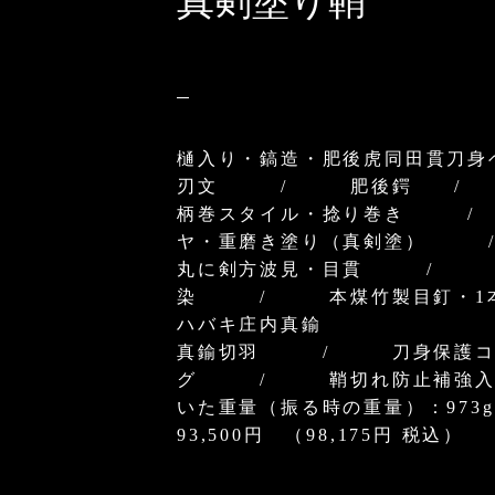
真剣塗り鞘
樋入り・鎬造・肥後虎同田貫刀身
刃文 / 肥後鍔 / 
柄巻スタイル・捻り巻き /
ヤ・重磨き塗り（真剣塗） 
丸に剣方波見・目貫 / 
染 / 本煤竹製目釘・
ハバキ庄内真鍮
真鍮切羽 / 刀身保護コ
グ / 鞘切れ防止補強
いた重量（振る時の重量）：973g
93,500円 （98,175円 税込）