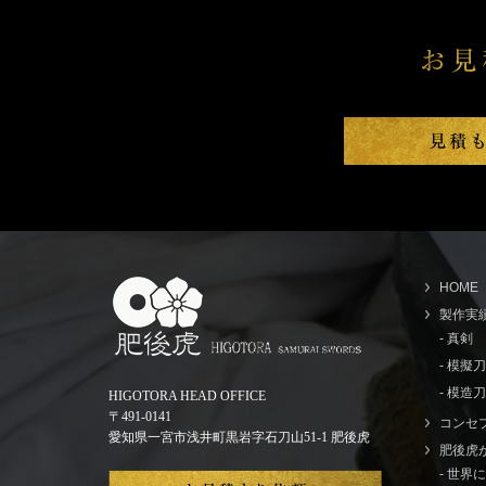
HOME
製作実
- 真剣
- 模擬
- 模造刀
HIGOTORA HEAD OFFICE
〒491-0141
コンセ
愛知県一宮市浅井町黒岩字石刀山51-1 肥後虎
肥後虎
- 世