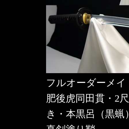
フルオーダーメイ
肥後虎同田貫・2尺
き・本黒呂（黒蝋