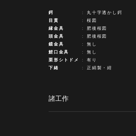
鍔
:
丸十字透かし鍔
目貫
:
桜図
縁金具
:
肥後桜図
頭金具
:
肥後桜図
鐺金具
:
無し
鯉口金具
:
無し
栗形シトドメ
:
有り
下緒
:
正絹製・紺
諸工作