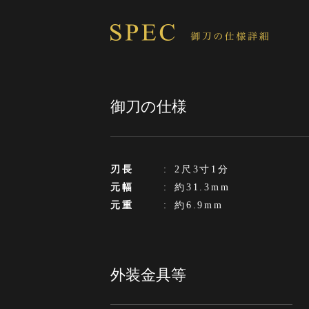
御刀の仕様
刃長
:
2尺3寸1分
元幅
:
約31.3mm
元重
:
約6.9mm
外装金具等