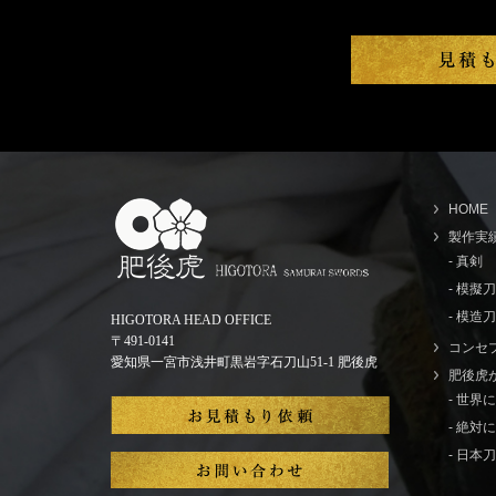
HOME
製作実
- 真剣
- 模擬
- 模造刀
HIGOTORA HEAD OFFICE
〒491-0141
コンセ
愛知県一宮市浅井町黒岩字石刀山51-1 肥後虎
肥後虎
- 世
- 絶
- 日