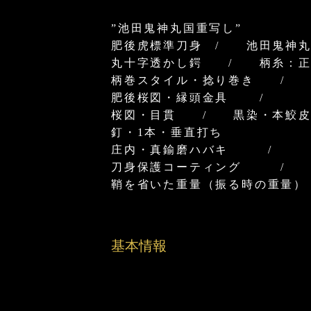
”池田鬼神丸国重写し”
肥後虎標準刀身 / 池田鬼
丸十字透かし鍔 / 柄糸：正
柄巻スタイル・捻り巻き /
肥後桜図・縁頭金具 /
桜図・目貫 / 黒染・本鮫
釘・1本・垂直打ち
庄内・真鍮磨ハバキ /
刀身保護コーティング /
鞘を省いた重量（振る時の重量）：
基本情報