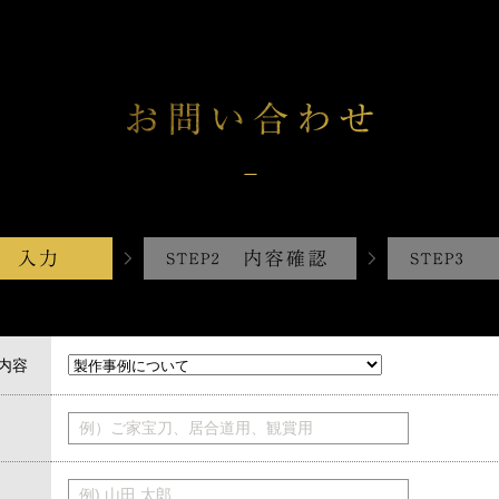
内容
例）ご家宝刀、居合道用、観賞用
例) 山田 太郎