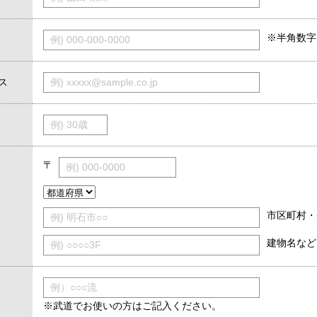
※半角数字
例) 000-000-0000
ス
例) xxxxx@sample.co.jp
例) 30歳
〒
例) 000-0000
市区町村・
例) 明石市○○
建物名など
例) ○○○○3F
例）○○○流
※武道でお使いの方はご記入ください。