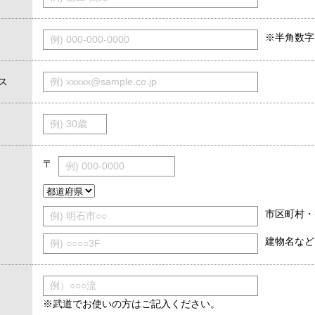
※半角数字
例) 000-000-0000
ス
例) xxxxx@sample.co.jp
例) 30歳
〒
例) 000-0000
市区町村・
例) 明石市○○
建物名など
例) ○○○○3F
例）○○○流
※武道でお使いの方はご記入ください。