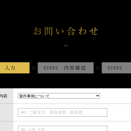
内容
例）ご家宝刀、居合道用、観賞用
例) 山田 太郎