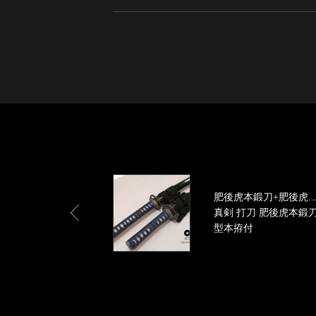
肥後虎本鍛刀+肥後虎..
真剣 打刀 肥後虎本鍛刀
型本拵付