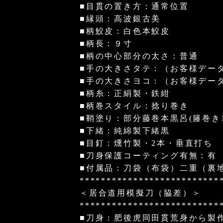
■目貫の置き方：通常位置
■縁頭：高波銀古美
■柄鮫皮：白色本鮫皮
■柄長：９寸
■柄の中心部分の太さ：普通
■手の大きさタテ：（お客様デー
■手の大きさヨコ：（お客様デー
■柄糸：正絹製・鉄紺
■柄巻スタイル：捻り巻き
■鞘塗り：部分藤巻本黒呂(籐巻き1
■下緒：純綿製下緒黒
■目釘：燻竹製・2本・垂直打ち
■刀身保護コーティング有無：有
■付属品：刀袋（布袋）二重（裏
**************************
＜居合道用模擬刀（脇差）＞
**************************
■刀身：肥後虎同田貫荒身から製