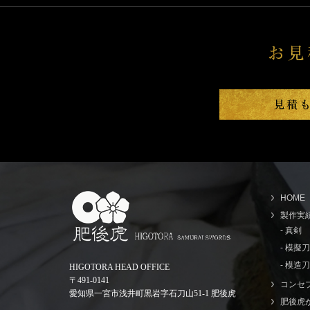
HOME
製作実
- 真剣
- 模擬
- 模造刀
HIGOTORA HEAD OFFICE
〒491-0141
コンセ
愛知県一宮市浅井町黒岩字石刀山51-1 肥後虎
肥後虎