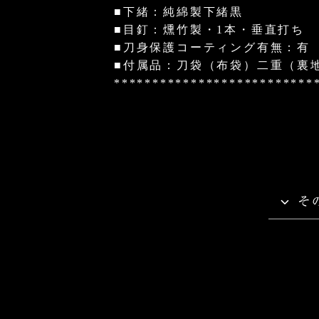
■下緒：純綿製下緒黒
■目釘：燻竹製・1本・垂直打ち
■刀身保護コーティング有無：有
■付属品：刀袋（布袋）二重（裏
**************************