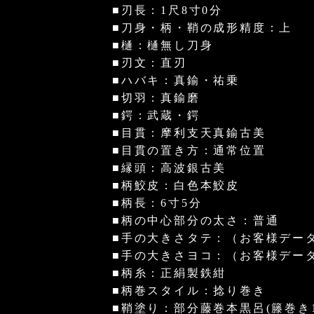
■刃長：1尺8寸0分
■刀身・柄・鞘の成形精度：上
■樋：樋無し刀身
■刃文：直刃
■ハバキ：真鍮・祐乗
■切羽：真鍮磨
■鍔：武蔵・鍔
■目貫：摩利支天真鍮古美
■目貫の置き方：通常位置
■縁頭：高波銀古美
■柄鮫皮：白色本鮫皮
■柄長：6寸5分
■柄の中心部分の太さ：普通
■手の大きさタテ：（お客様デー
■手の大きさヨコ：（お客様デー
■柄糸：正絹製鉄紺
■柄巻スタイル：捻り巻き
■鞘塗り：部分藤巻本黒呂(籐巻き1