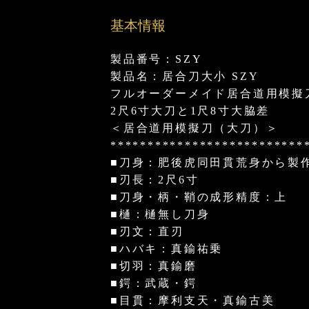
基本情報
製品番号：SZY
製品名：居合刀大小 SZY
フルオーダーメイド居合道用模擬
2尺6寸大刀と1尺8寸大脇差
＜居合道用模擬刀（大刀）＞
**************************
■刀身：肥後虎同田貫荒身から製
■刃長：2尺6寸
■刀身・柄・鞘の成形精度：上
■樋：樋無し刀身
■刃文：直刃
■ハバキ：真鍮祐乗
■切羽：真鍮磨
■鍔：武蔵・鍔
■目貫：摩利支天・真鍮古美