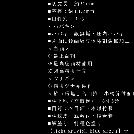
■切先長：約32mm
■茎長：約18.2mm
■目釘穴：１つ
＜ハバキ＞
■ハバキ：銀無垢・庄内ハバキ
■片面に鈴蘭紋立体彫刻象嵌加工
＜白鞘＞
◇最上白鞘
※最高級鞘材使用
※超高精度仕立
＜ツナギ＞
◇精度ツナギ製作
＜拵（鍔無し合口拵・小柄笄付き
■柄下地（立鼓形）：8寸3分
■目釘：本目釘・本煤竹製
■柄鮫皮：親粒付・腹合着
■鮫塗り：特種色塗り
【light grayish blue green】☆