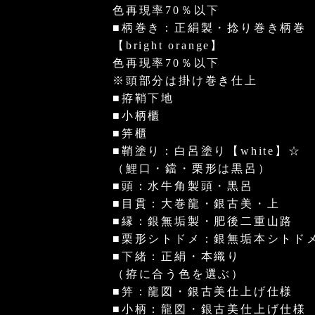
色再現率70％以下
■柄巻き：正絹製・捻り巻き柄巻
【bright orange】
色再現率70％以下
※頭部分は掛け巻き仕上
■拵鞘下地
■小柄櫃
■笄櫃
■鞘塗り：白呂塗り【white】☆
（鯉口・鐺・栗形は黒呂）
■頭：水牛角製頭・黒呂
■目貫：大巻龍・銀古美・上
■縁：銀無垢製・肥後二重山路
■栗形シトドメ：銀無垢本シトド
■下緒：正絹・本織り
（拵に合う色を選ぶ）
■笄：龍図・銀古美仕上げ仕様
■小柄：龍図・銀古美仕上げ仕様