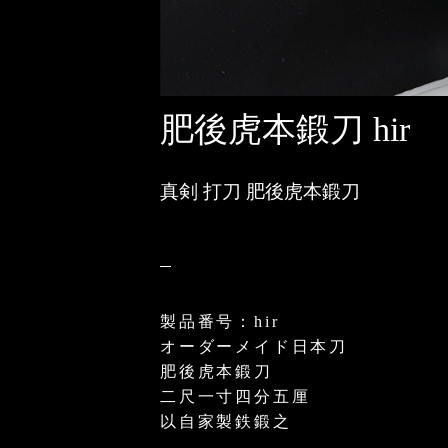
肥後虎本鍛刀 hir
真剣 打刀 肥後虎本鍛刀
製品番号：hir
オーダーメイド日本刀
肥後虎本鍛刀
二尺一寸四分五厘
以自家製鉄鍛之