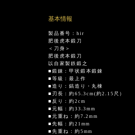
基本情報
製品番号：hir
肥後虎本鍛刀
＜刀身＞
肥後虎本鍛刀
以自家製鉄鍛之
■鍛錬：甲状鍛本鍛錬
■等級：最上作
■造り：鎬造り・丸棟
■刃長：約65.3cm(約2.15尺）
■反り：約2cm
■元幅：約33.3mm
■元重ね：約7.2mm
■先幅：約21mm
■先重ね：約5mm