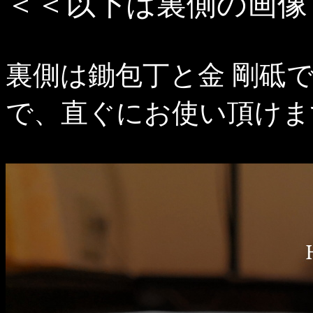
＜＜以下は裏側の画像
裏側は鋤包丁と金 剛砥
で、直ぐにお使い頂けま